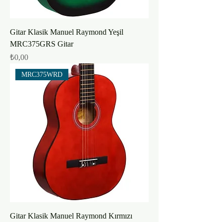
Gitar Klasik Manuel Raymond Yeşil
MRC375GRS Gitar
Fiyat
₺0,00
MRC375WRD
Gitar Klasik Manuel Raymond Kırmızı