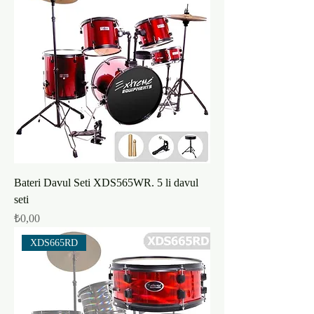
Bateri Davul Seti XDS565WR. 5 li davul
seti
Fiyat
₺0,00
XDS665RD