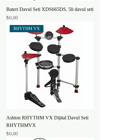
Bateri Davul Seti XDS665DS. 5li davul seti
Fiyat
₺0,00
RHYTHM VX
Ashton RHYTHM VX Dijital Davul Seti
RHYTHMVX
Fiyat
₺0,00