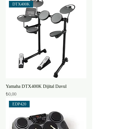
DTX400K
Yamaha DTX400K Dijital Davul
Fiyat
₺0,00
EDP420