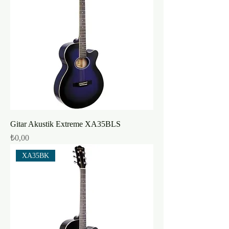
Gitar Akustik Extreme XA35BLS
Fiyat
₺0,00
XA35BK