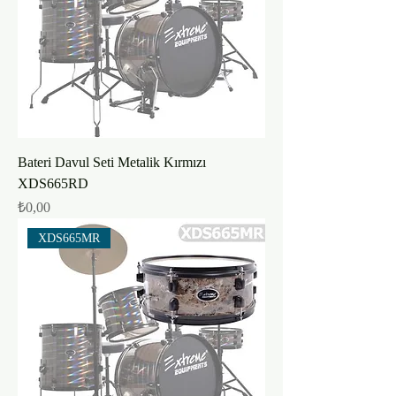
Bateri Davul Seti Metalik Kırmızı
XDS665RD
Fiyat
₺0,00
XDS665MR