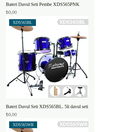
Bateri Davul Seti Pembe XDS565PNK
Fiyat
₺0,00
XDS565BL
Bateri Davul Seti XDS565BL. 5li davul seti
Fiyat
₺0,00
XDS565WR