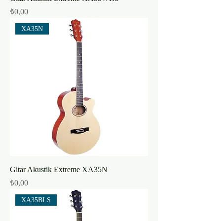
Fiyat
₺0,00
XA35N
Gitar Akustik Extreme XA35N
Fiyat
₺0,00
XA35BLS