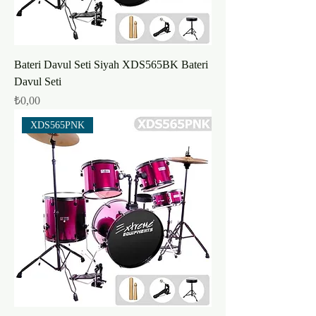
Bateri Davul Seti Siyah XDS565BK Bateri
Davul Seti
Fiyat
₺0,00
XDS565PNK