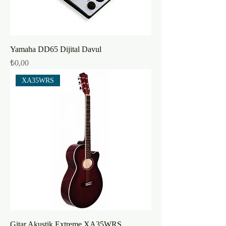
Yamaha DD65 Dijital Davul
Fiyat
₺0,00
XA35WRS
Gitar Akustik Extreme XA35WRS