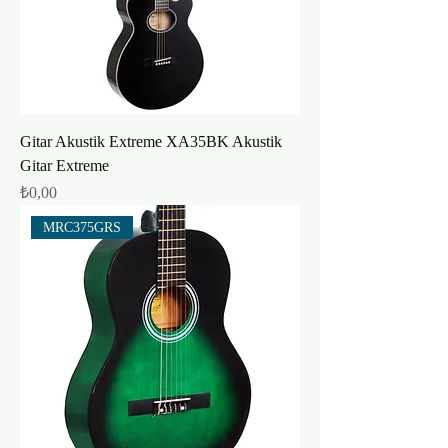
Gitar Akustik Extreme XA35BK Akustik
Gitar Extreme
Fiyat
₺0,00
MRC375GRS