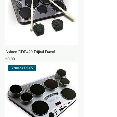
Ashton EDP420 Dijital Davul
Fiyat
₺0,00
Yamaha DD65