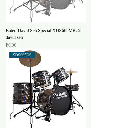
Bateri Davul Seti Special XDS665MR. 5li
davul seti
Fiyat
₺0,00
XDS665DS