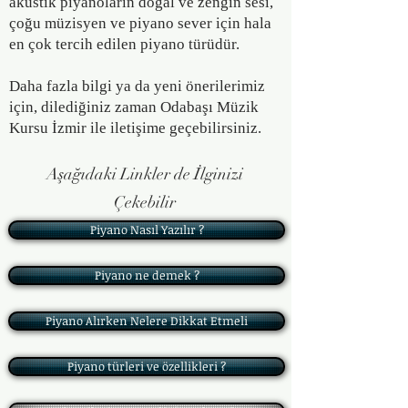
akustik piyanoların doğal ve zengin sesi,
çoğu müzisyen ve piyano sever için hala
en çok tercih edilen piyano türüdür.
Daha fazla bilgi ya da yeni önerilerimiz
için, dilediğiniz zaman Odabaşı Müzik
Kursu İzmir ile iletişime geçebilirsiniz.
Aşağıdaki Linkler de İlginizi
Çekebilir
Piyano Nasıl Yazılır ?
Piyano ne demek ?
Piyano Alırken Nelere Dikkat Etmeli
Piyano türleri ve özellikleri ?