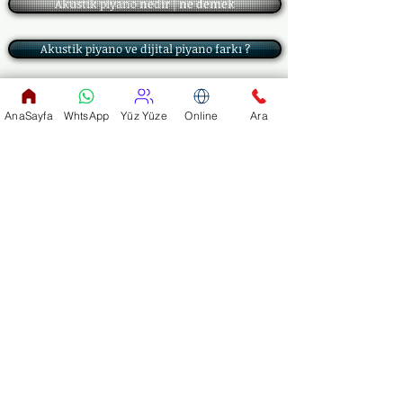
Akustik piyano nedir | ne demek
Akustik piyano ve dijital piyano farkı ?
Dijital Piyano Alırken Nelere Dikkat Edilmeli ?
AnaSayfa
WhtsApp
Yüz Yüze
Online
Ara
Akustik piyano markaları ?
Akustik piyano ölçüleri ?
Akustik piyano fiyatları 2. el ?
Akustik piyano akort fiyatları ?
Piyano Notaları Piyano Nota Yerleri
ya da
Piyano Kursu mu