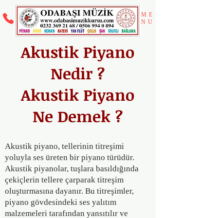
ME
NU
Akustik Piyano
Nedir ?
Akustik Piyano
Ne Demek ?
Akustik piyano, tellerinin titreşimi
yoluyla ses üreten bir piyano türüdür.
A
kustik piyanolar, tuşlara basıldığında
çekiçlerin tellere çarparak titreşim
oluşturmasına dayanır. Bu titreşimler,
piyano gövdesindeki ses yalıtım
malzemeleri tarafından yansıtılır ve