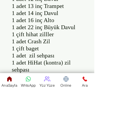
1 adet 13 inç Trampet 

1 adet 14 inç Davul 

1 adet 16 inç Alto 

1 adet 22 inç Büyük Davul 

1 çift hihat zilller 

1 adet Crash Zil 

1 çift baget 

1 adet  zil sehpası 

1 adet HiHat (kontra) zil 
sehpası 

Üzerindeki baba sayısı : 8

AnaSayfa
WhtsApp
Yüz Yüze
Online
Ara
Renk : Metalik Gül Kurusu.

Bu yeni model davul 
takımında kullanılan tüm 
stand, ayak, metal parça ve 