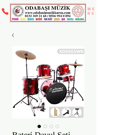
ME
NU
Bateri Davul Seti