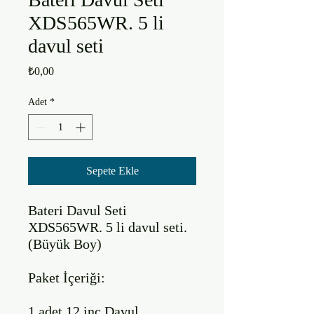
XDS565WR. 5 li
davul seti
Fiyat
₺0,00
Adet
*
Sepete Ekle
Bateri Davul Seti 
XDS565WR. 5 li davul seti. 
(Büyük Boy)

Paket İçeriği:

1 adet 12 inç Davul 
