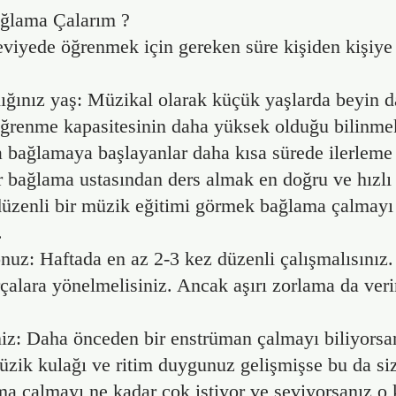
ğlama Çalarım ?
eviyede öğrenmek için gereken süre kişiden kişiye 
ğınız yaş: Müzikal olarak küçük yaşlarda beyin d
 öğrenme kapasitesinin daha yüksek olduğu bilinme
a bağlamaya başlayanlar daha kısa sürede ilerleme 
 bağlama ustasından ders almak en doğru ve hızlı y
 düzenli bir müzik eğitimi görmek bağlama çalmayı
.
nuz: Haftada en az 2-3 kez düzenli çalışmalısınız.
arçalara yönelmelisiniz. Ancak aşırı zorlama da ver
iz: Daha önceden bir enstrüman çalmayı biliyorsa
üzik kulağı ve ritim duygunuz gelişmişse bu da siz
 çalmayı ne kadar çok istiyor ve seviyorsanız o k