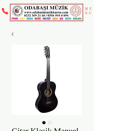
ME
NU
Gitar Klasik Manuel