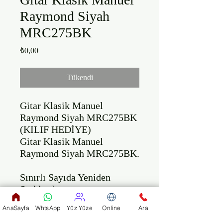
Raymond Siyah
MRC275BK
Fiyat
₺0,00
Tükendi
Gitar Klasik Manuel 
Raymond Siyah MRC275BK 
(KILIF HEDİYE)

Gitar Klasik Manuel 
Raymond Siyah MRC275BK.

Sınırlı Sayıda Yeniden 
Stoklarda ....

AnaSayfa
WhtsApp
Yüz Yüze
Online
Ara
Ön Kapak: Nato ( Siyah)
