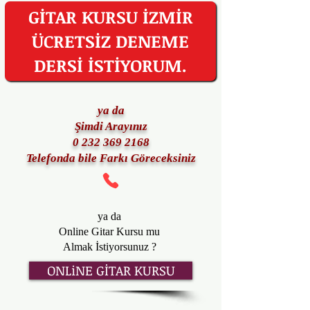
GİTAR KURSU İZMİR
ÜCRETSİZ DENEME
DERSİ İSTİYORUM.
ya da
Şimdi Arayınız
0 232 369 2168
T
elefonda bile Farkı Göreceksiniz
ya da
Online Gitar Kursu mu
Almak İstiyorsunuz ?
ONLiNE GİTAR KURSU