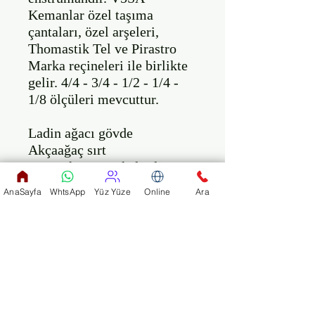
Kemanlar özel taşıma 
çantaları, özel arşeleri, 
Thomastik Tel ve Pirastro 
Marka reçineleri ile birlikte 
gelir. 4/4 - 3/4 - 1/2 - 1/4 - 
1/8 ölçüleri mevcuttur.

Ladin ağacı gövde

Akçaağaç sırt

Boyun kısmı en kaliteli 
materyallerden yapılma...

AnaSayfa
WhtsApp
Yüz Yüze
Online
Ara
Abanoz Kuyruk (Wittner 
Marka)

Gülağacı Çenelik (Wittner 
Marka)

4 adet kulak (akort burgusu) 
gülağacı

Üzerinde 4 adet fix takılı, 