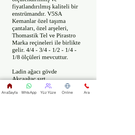
fiyatlandırılmış kaliteli bir 
enstrümandır. V5SA 
Kemanlar özel taşıma 
çantaları, özel arşeleri, 
Thomastik Tel ve Pirastro 
Marka reçineleri ile birlikte 
gelir. 4/4 - 3/4 - 1/2 - 1/4 - 
1/8 ölçüleri mevcuttur.

Ladin ağacı gövde

Akçaağaç sırt

Boyun kısmı en kaliteli 
materyallerden yapılma...

AnaSayfa
WhtsApp
Yüz Yüze
Online
Ara
Abanoz Kuyruk (Wittner 
Marka)

Gülağacı Çenelik (Wittner 
Marka)

4 adet kulak (akort burgusu) 