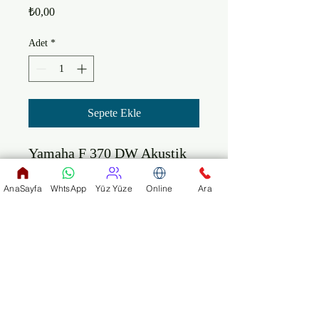
Fiyat
₺0,00
Adet
*
Sepete Ekle
Yamaha F 370 DW Akustik 
Gitar

AnaSayfa
WhtsApp
Yüz Yüze
Online
Ara
Gövde Kapak: Ladin

Gövde: Mato/Meranti

Sap: Nato

Klavye: Gül Ağacı

Köprü: Gül Ağacı

Taşıma Çantası Hediyelidir.