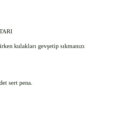
ARI

rirken kulakları gevşetip sıkmanızı 
det sert pena.
