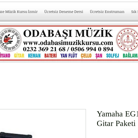
üze Müzik Kursu İzmir
Ücretsiz Deneme Dersi
Ücretsiz Enstruman
Sık
Yamaha EG1
Gitar Paketi