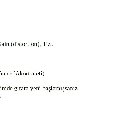
in (distortion), Tiz .

er (Akort aleti)

çimde gitara yeni başlamışsanız 

