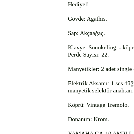
Hediyeli...

Gövde: Agathis.

Sap: Akçaağaç.

Klavye: Sonokeling, - köpr
Perde Sayısı: 22.

Manyetikler: 2 adet single 
Elektrik Aksamı: 1 ses düğ
manyetik selektör anahtarı 
Köprü: Vintage Tremolo.

Donanım: Krom.

YAMAHA GA-10 AMPLİ
