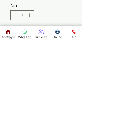
Adet
*
Sepete Ekle
AnaSayfa
WhtsApp
Yüz Yüze
Online
Ara
SX SST57+/BK Elektro Gitar

Gövde: Kızılağaç (Alder)

Sap: Kanada Akçaağaç 
(Canadian Maple)

Tuşe: Kanada Akçaağaç 
(Canadian Maple)

Perdeler: 21 Perde

Skala: 648 mm

Köprü: Krom

Manyetikler: 3 x Single Coil