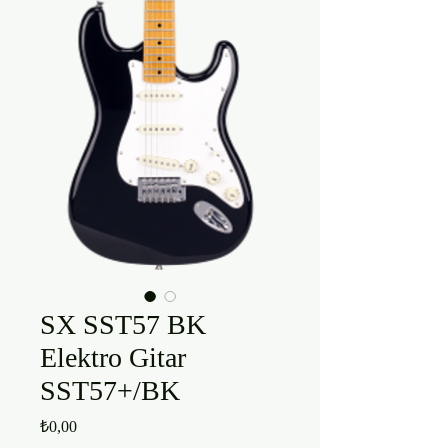
SX SST57 BK
Elektro Gitar
SST57+/BK
Fiyat
₺0,00