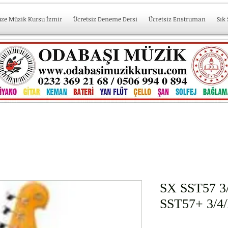
üze Müzik Kursu İzmir
Ücretsiz Deneme Dersi
Ücretsiz Enstruman
Sık
SX SST57 3/
SST57+ 3/4