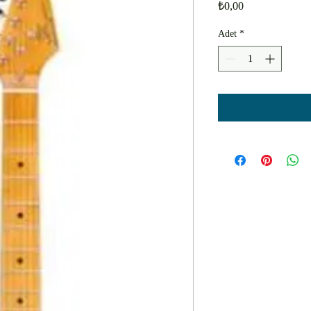
Fiyat
₺0,00
Adet
*