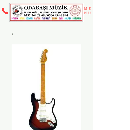
ME
NU