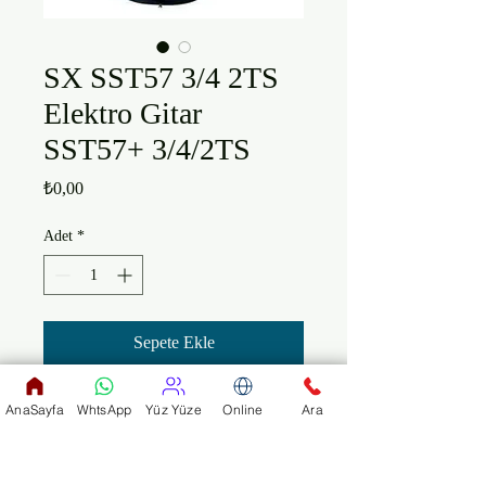
SX SST57 3/4 2TS
Elektro Gitar
SST57+ 3/4/2TS
Fiyat
₺0,00
Adet
*
Sepete Ekle
Yapı: Bolt-on

AnaSayfa
WhtsApp
Yüz Yüze
Online
Ara
Gövde: Kızılağaç

Sap: Akçaağaç

Tuşe: Akçaağaç
