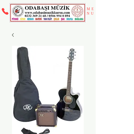
ME
NU