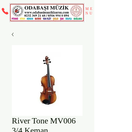
ME
NU
River Tone MV006
3/4 Keman