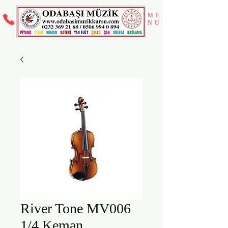
ME
NU
River Tone MV006
1/4 Keman