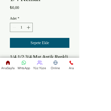
Fiyat
₺0,00
Adet
*
Sepete Ekle
1/4 1/2 3/4 Mat Antik Renkli 
Öğrenci Kemanı

AnaSayfa
WhtsApp
Yüz Yüze
Online
Ara
Gövde : Kelebek Ağacı

Boyun, Arka ve Yanlar : 
Akçaağaç

Ağaç Oyma Ladin Salyangoz

Ekstra Güçlendirilmiş Yaylar

Mat Antik Cila