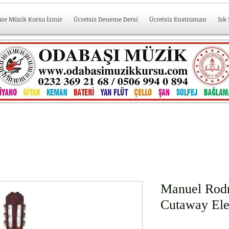
üze Müzik Kursu İzmir
Ücretsiz Deneme Dersi
Ücretsiz Enstruman
Sık
Manuel Rod
Cutaway Ele