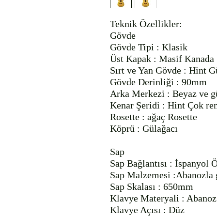
Teknik Özellikler: 

Gövde

Gövde Tipi : Klasik

Üst Kapak : Masif Kanada S
Sırt ve Yan Gövde : Hint Gü
Gövde Derinliği : 90mm

Arka Merkezi : Beyaz ve gü
Kenar Şeridi : Hint Çok ren
Rosette : ağaç Rosette

Köprü : Gülağacı

Sap

Sap Bağlantısı : İspanyol Ö
Sap Malzemesi :Abanozla g
Sap Skalası : 650mm

Klavye Materyali : Abanoz

Klavye Açısı : Düz
