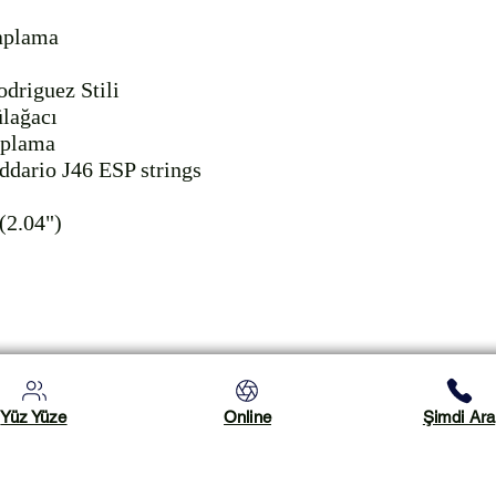
aplama

driguez Stili

lağacı

plama

ddario J46 ESP strings

2.04")

Yüz Yüze
Online
Şimdi Ara