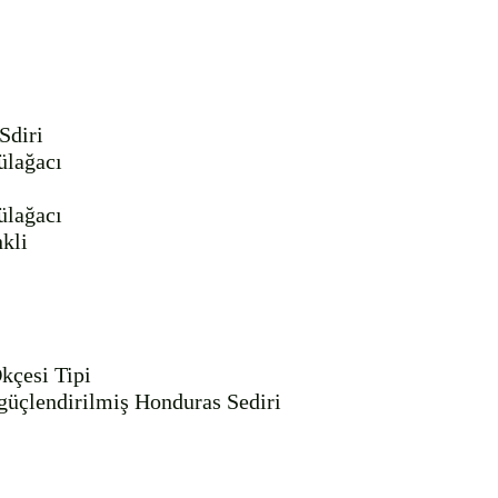
diri

lağacı

lağacı

kli

kçesi Tipi

üçlendirilmiş Honduras Sediri
