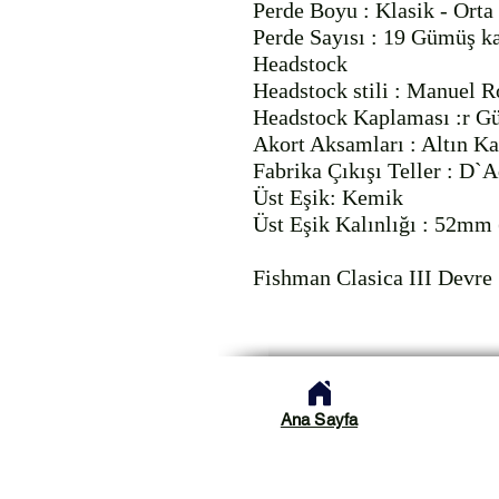
Perde Boyu : Klasik - Orta

Perde Sayısı : 19 Gümüş k
Headstock

Headstock stili : Manuel Ro
Headstock Kaplaması :r Gü
Akort Aksamları : Altın Ka
Fabrika Çıkışı Teller : D`A
Üst Eşik: Kemik

Üst Eşik Kalınlığı : 52mm (
Fishman Clasica III Devre
Ana Sayfa