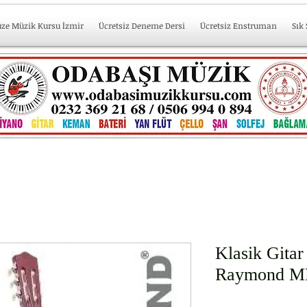
üze Müzik Kursu İzmir
Ücretsiz Deneme Dersi
Ücretsiz Enstruman
Sık
Klasik Gitar
Raymond M