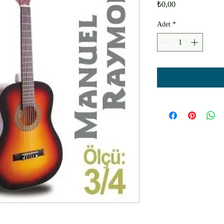
Fiyat
₺0,00
Adet
*