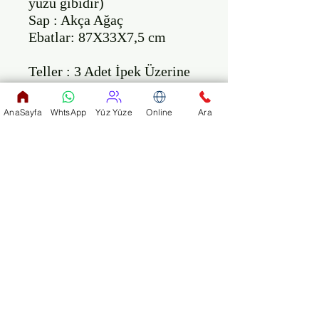
yüzü gibidir)

Sap : Akça Ağaç

Ebatlar: 87X33X7,5 cm

Teller : 3 Adet İpek Üzerine 
Gümüş Sargı

AnaSayfa
WhtsApp
Yüz Yüze
Online
Ara
           3 Adet Dupont Sargı

Şimdi sipariş verin 12 YTL 
değerindeki Orjinal Kılıfı 
(HEDİYE OLARAK) 
adresinize gitarınızla birlikte 
ücretsiz gönderelim. Bu gitar 
6-9 yaş arası çocuklar için 
üretilmiştir. Lütfen yukarıda 
yazılı ebatlarını dikkate 
alarak sipariş veriniz.