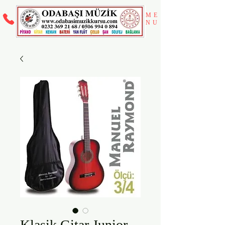
ME
NU
Klasik Gitar Junior