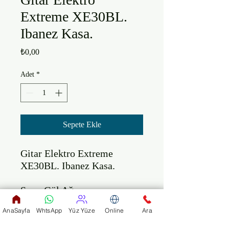
Extreme XE30BL.
Ibanez Kasa.
Fiyat
₺0,00
Adet
*
Sepete Ekle
Gitar Elektro Extreme 
XE30BL. Ibanez Kasa.

Sap : Gül Ağacı

Manyetikler: 2 X tekli 
AnaSayfa
WhtsApp
Yüz Yüze
Online
Ara
(single) MANYETIK ve 1 
humbucker (çift manyetik) 