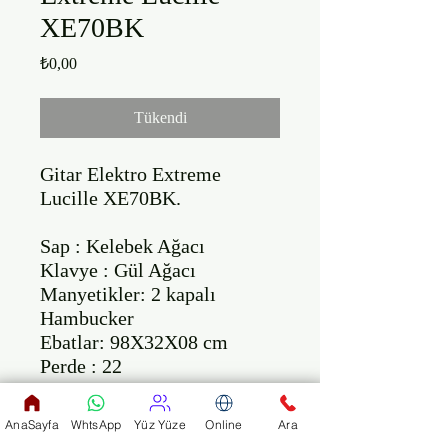
XE70BK
Fiyat
₺0,00
Tükendi
Gitar Elektro Extreme 
Lucille XE70BK.

Sap : Kelebek Ağacı

Klavye : Gül Ağacı

Manyetikler: 2 kapalı 
Hambucker

Ebatlar: 98X32X08 cm

Perde : 22 

Renk: Siyah

AnaSayfa
WhtsApp
Yüz Yüze
Online
Ara
Masif ağaçlardan imal 