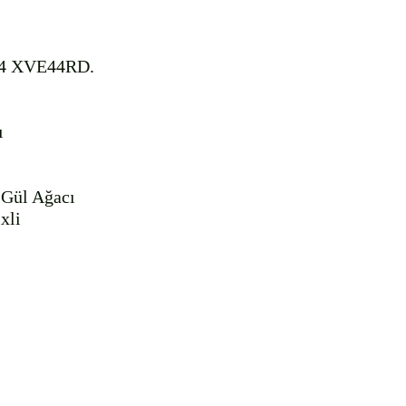
/4 XVE44RD.



Gül Ağacı

li  
