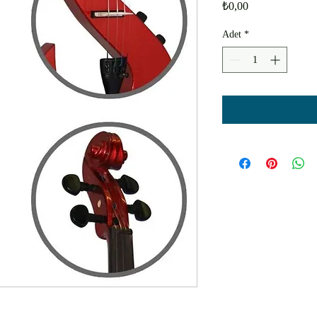
Fiyat
₺0,00
Adet
*