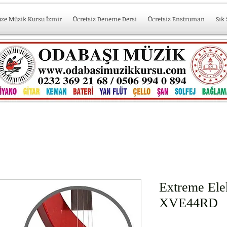
üze Müzik Kursu İzmir
Ücretsiz Deneme Dersi
Ücretsiz Enstruman
Sık
Extreme El
XVE44RD