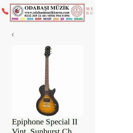
ME
NU
Epiphone Special II
Vint. Sunburst Ch