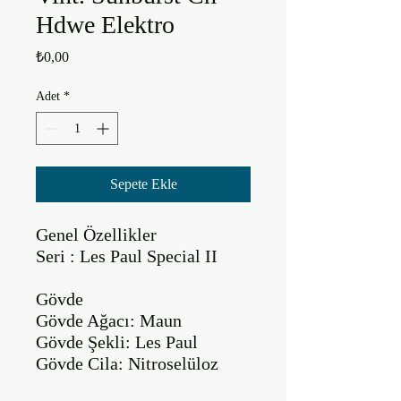
Hdwe Elektro
Fiyat
₺0,00
Adet
*
Sepete Ekle
Genel Özellikler

Seri : Les Paul Special II

Gövde

Gövde Ağacı: Maun

Gövde Şekli: Les Paul

Gövde Cila: Nitroselüloz 
