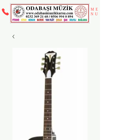
ME
NU