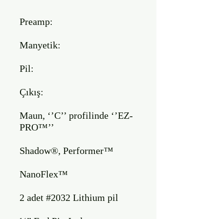
Preamp:

Manyetik:

Pil:

Çıkış:

Maun, ‘’C’’ profilinde ‘’EZ-
PRO™’’ 

Shadow®, Performer™

NanoFlex™

2 adet #2032 Lithium pil
