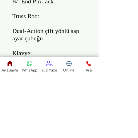
¼” End Pin Jack

Truss Rod:

Dual-Action çift yönlü sap 
ayar çubuğu

Klavye:

Gül Ağacı, PRO-Ease™

AnaSayfa
WhtsApp
Yüz Yüze
Online
Ara
Fret:

20; JumboPRO™

Eşik:

GraphTech® NuBone™
