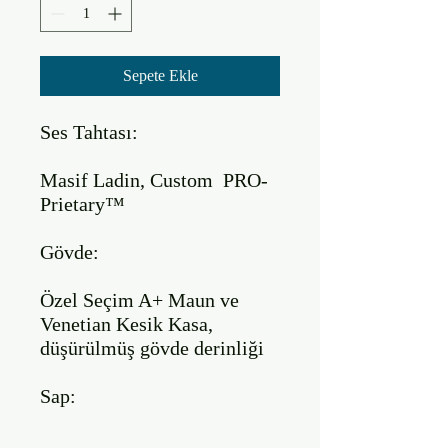
Sepete Ekle
Ses Tahtası:

Masif Ladin, Custom  PRO-
Prietary™

Gövde:

Özel Seçim A+ Maun ve 
Venetian Kesik Kasa, 
düşürülmüş gövde derinliği

Sap:
