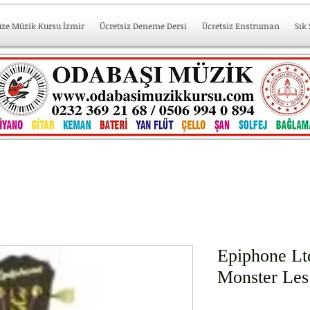
üze Müzik Kursu İzmir
Ücretsiz Deneme Dersi
Ücretsiz Enstruman
Sık
Epiphone Lt
Monster Les