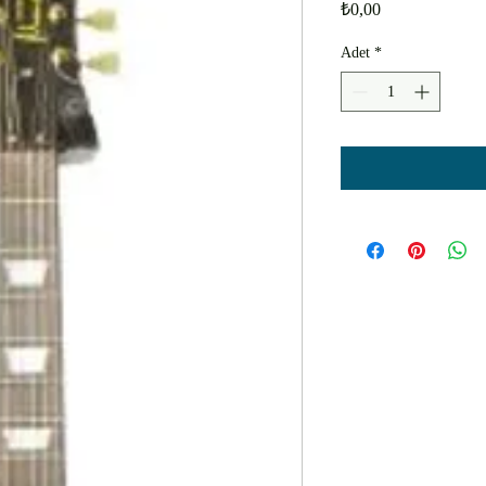
Fiyat
₺0,00
Adet
*