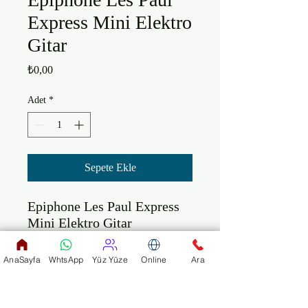
Express Mini Elektro
Gitar
Fiyat
₺0,00
Adet
*
Sepete Ekle
Epiphone Les Paul Express 
Mini Elektro Gitar

Gövde: Maun ( Mahogany )

AnaSayfa
WhtsApp
Yüz Yüze
Online
Ara
Sap: Akçaağaç ( Maple )

Klavye: Gül Ağacı ( 
Rosewood )
