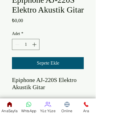
Elektro Akustik Gitar
Fiyat
₺0,00
Adet
*
Sepete Ekle
Epiphone AJ-220S Elektro 
Akustik Gitar

Gövde: Maun

Gövde Kapak: Ladin

AnaSayfa
WhtsApp
Yüz Yüze
Online
Ara
Sap: Maun

Klavye: Gül

Perdeler: 22 perde ( Jumbo )
