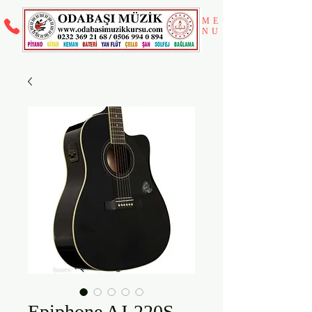
ME
NU
Epiphone AJ-220S