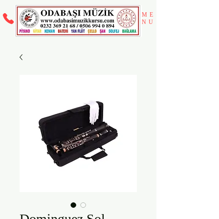
ME
NU
Dominguez Sol