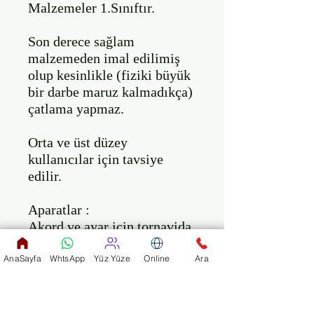
Malzemeler 1.Sınıftır. 

Son derece sağlam 
malzemeden imal edilimiş 
olup kesinlikle (fiziki büyük 
bir darbe maruz kalmadıkça) 
çatlama yapmaz.

Orta ve üst düzey 
kullanıcılar için tavsiye 
edilir.

Aparatlar :

Akord ve ayar için tornavida.

Koruma çantası yeni model 
(hardcase).

AnaSayfa
WhtsApp
Yüz Yüze
Online
Ara
mantar yağı (kremi).

Bütün sesleri kontrol 