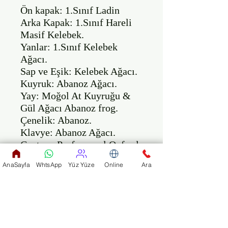
Ön kapak: 1.Sınıf Ladin

Arka Kapak: 1.Sınıf Hareli 
Masif Kelebek.

Yanlar: 1.Sınıf Kelebek 
Ağacı. 

Sap ve Eşik: Kelebek Ağacı. 

Kuyruk: Abanoz Ağacı. 

Yay: Moğol At Kuyruğu & 
Gül Ağacı Abanoz frog. 

Çenelik: Abanoz. 

Klavye: Abanoz Ağacı. 

Çantası: Profesyonel Oxford 
hard case.

AnaSayfa
WhtsApp
Yüz Yüze
Online
Ara
Paket içeriği:

1 Adet Keman (Profesyonel)

1 Adet Yay (Sekizgen)
