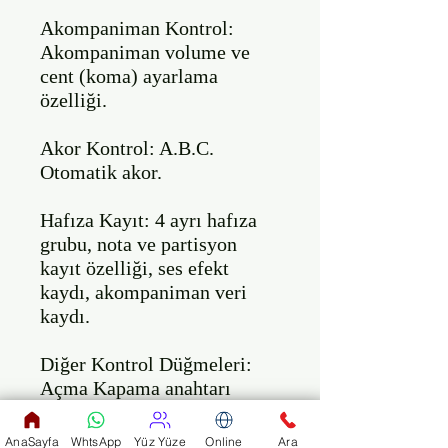
Akompaniman Kontrol: 
Akompaniman volume ve 
cent (koma) ayarlama 
özelliği.

Akor Kontrol: A.B.C. 
Otomatik akor.

Hafıza Kayıt: 4 ayrı hafıza 
grubu, nota ve partisyon 
kayıt özelliği, ses efekt 
kaydı, akompaniman veri 
kaydı.

Diğer Kontrol Düğmeleri: 
Açma Kapama anahtarı 
(power), Genel Ses (Master 
Volume), Akompaniman

AnaSayfa
WhtsApp
Yüz Yüze
Online
Ara