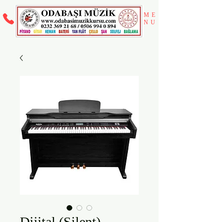
ME
NU
Dijital (Silent)