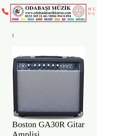
ME
NU
Boston GA30R Gitar
Amplisi