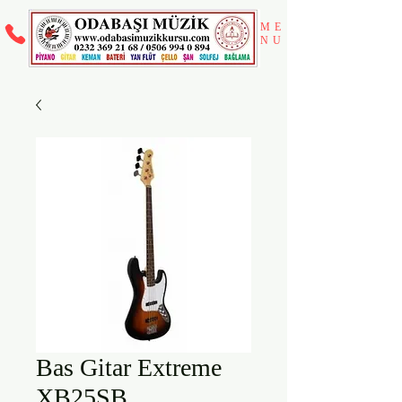
ME
NU
Bas Gitar Extreme
XB25SB