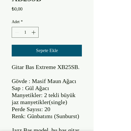
Fiyat
₺0,00
Adet
*
Sepete Ekle
Gitar Bas Extreme XB25SB.

Gövde : Masif Maun Ağacı

Sap : Gül Ağacı

Manyetikler: 2 tekli büyük 
jaz manyetikler(single)

Perde Sayısı: 20

Renk: Günbatımı (Sunburst)

Jazz Bas model, bu bas gitar 