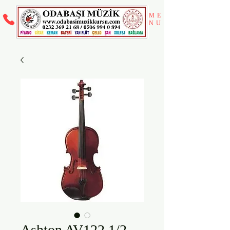
ME
NU
Ashton AV122 1/2