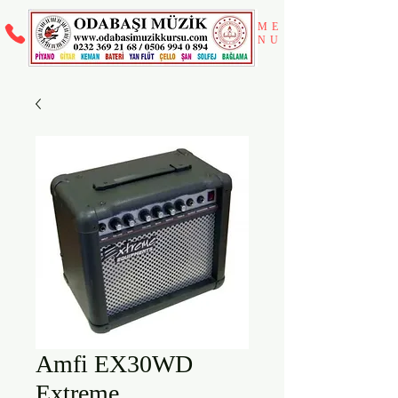
ME
NU
Amfi EX30WD
Extreme