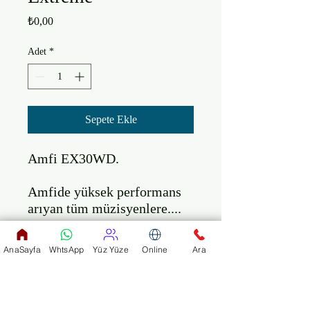
Fiyat
₺0,00
Adet
*
Sepete Ekle
Amfi EX30WD.

Amfide yüksek performans 
arıyan tüm müzisyenlere....

Özellikleri:

AnaSayfa
WhtsApp
Yüz Yüze
Online
Ara
Çıkış sayısı: 2 adet / Giriş 
Sayısı: 1

Kontrol Düğmeleri: Volume 