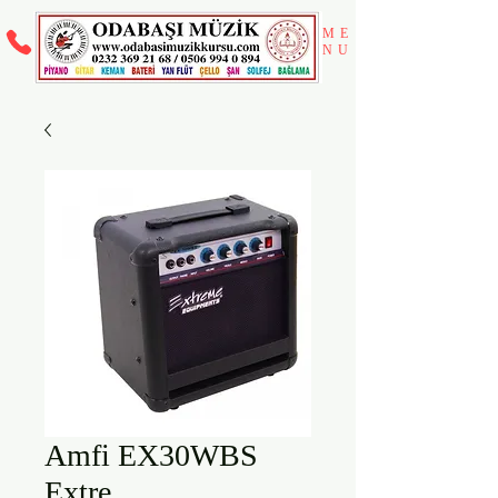
ME
NU
Amfi EX30WBS
Extre