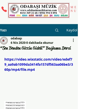
ME
NU
Yazı
Kaydol
odabaşı
6 Nis 2020
0 dakikada okunur
“Sen Benden Gittin Gideli” Bağlama Dersi
https://video.wixstatic.com/video/edef7
9_aa9ab1099da3414fa157df563aa06be3/3
60p/mp4/file.mp4