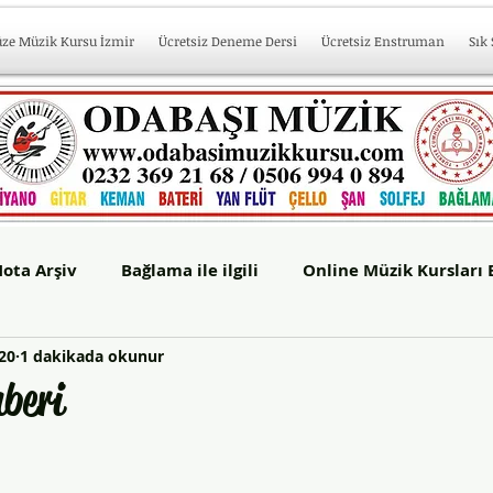
üze Müzik Kursu İzmir
Ücretsiz Deneme Dersi
Ücretsiz Enstruman
Sık
ota Arşiv
Bağlama ile ilgili
Online Müzik Kursları 
20
1 dakikada okunur
başı Sahne
mberi