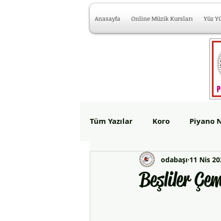
Anasayfa
Online Müzik Kursları
Yüz Y
Tüm Yazılar
Koro
Piyano N
odabaşı
11 Nis 20
Yan Flüt Kursu İzmir
Oda
Beşliler Çe