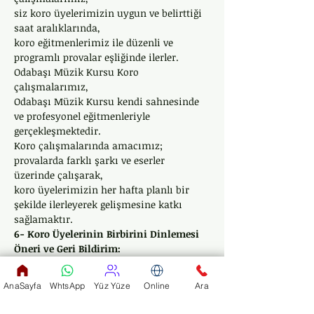
siz koro üyelerimizin uygun ve belirttiği 
saat aralıklarında, 
koro eğitmenlerimiz ile düzenli ve 
programlı provalar eşliğinde ilerler. 
Odabaşı Müzik Kursu Koro 
çalışmalarımız, 
Odabaşı Müzik Kursu kendi sahnesinde 
ve profesyonel eğitmenleriyle 
gerçekleşmektedir.
Koro çalışmalarında amacımız; 
provalarda farklı şarkı ve eserler 
üzerinde çalışarak, 
koro üyelerimizin her hafta planlı bir 
şekilde ilerleyerek gelişmesine katkı 
sağlamaktır.
6- Koro Üyelerinin Birbirini Dinlemesi 
Öneri ve Geri Bildirim: 
Odabaşı Müzik Kursu Koro provaları, 
sergilenen koro performansları 
AnaSayfa
WhtsApp
Yüz Yüze
Online
Ara
sonrasında koro üyelerimizle birlikte, 
tüm çalışmalar, performans, öneri, istek 