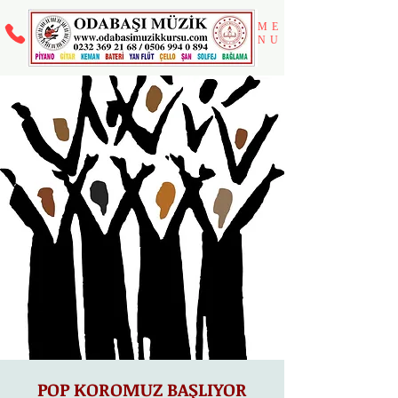
ME
NU
POP KOROMUZ BAŞLIYOR