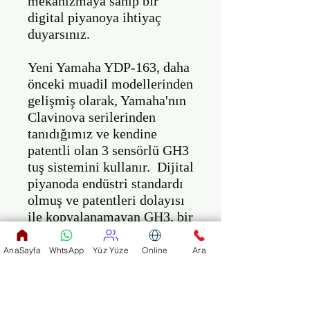
mekanizmaya sahip bir 
digital piyanoya ihtiyaç 
duyarsınız. 

Yeni Yamaha YDP-163, daha

önceki muadil modellerinden 
gelişmiş olarak, Yamaha'nın 
Clavinova serilerinden 
tanıdığımız ve kendine 
patentli olan 3 sensörlü GH3 
tuş sistemini kullanır.  Dijital 
piyanoda endüstri standardı 
olmuş ve patentleri dolayısı 
ile kopyalanamayan GH3, bir 
konser piyanosu  gerçekçiliği 
ve hızına sahip tuş 
AnaSayfa
WhtsApp
Yüz Yüze
Online
Ara
sistemidir. 

GH3 tuş sistemi ile 