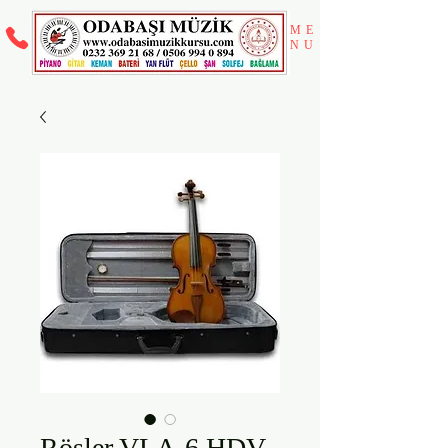
ME
NU
​Rösler VLA-6 HDV-