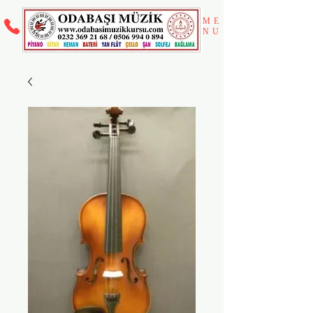
ME
NU