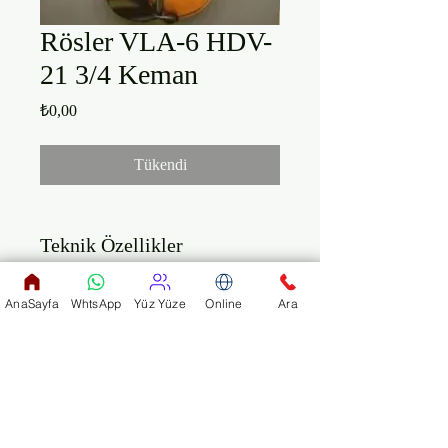
​​Rösler VLA-6 HDV-
21 3/4 Keman
Fiyat
₺0,00
Tükendi
Teknik Özellikler

En az 10 yıllık-hareli 
AnaSayfa
WhtsApp
Yüz Yüze
Online
Ara
kelebek ağacı arka ve yanlar

Ladin ağacı ön kapak

Abanoz ağacı klavye-kuyruk-
burgular

Kuyrukta 4 adet fix

Abanoz ağacı topuklu yay
