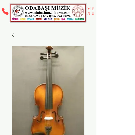
ME
NU