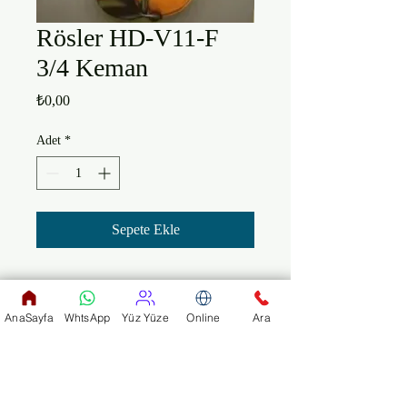
​Rösler HD-V11-F
3/4 Keman
Fiyat
₺0,00
Adet
*
Sepete Ekle
AnaSayfa
WhtsApp
Yüz Yüze
Online
Ara
Arka & Yanlar Akcaağaç

Ön Kapak Ladin

Antik Cila Abanoz Klavye

Abanoz Burgular
