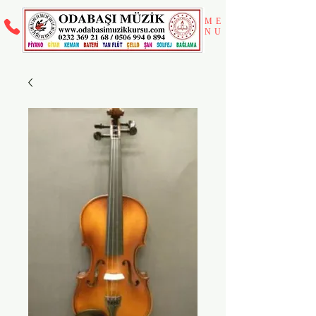
ME
NU