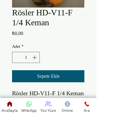
​Rösler HD-V11-F
1/4 Keman
Fiyat
₺0,00
Adet
*
Sepete Ekle
​Rösler HD-V11-F 1/4 Keman 
(6-8 yaş)

AnaSayfa
WhtsApp
Yüz Yüze
Online
Ara
Arka & Yanlar Akcaağaç

Ön Kapak Ladin

Antik Cila Abanoz Klavye
