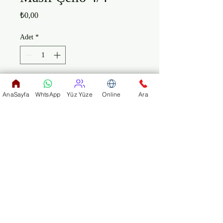
Fiyat
₺0,00
Adet
*
Sepete Ekle
AnaSayfa
WhtsApp
Yüz Yüze
Online
Ara
Palmer MC761B

4/4 Masif Çello

Abanoz Tuşe