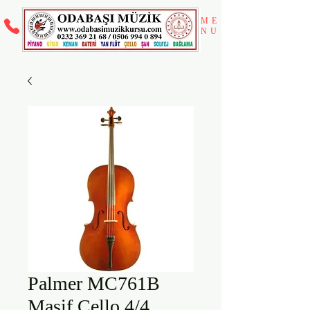
ME
NU
Palmer MC761B
Masif Çello 4/4