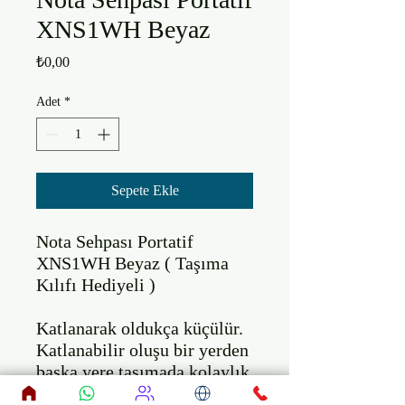
XNS1WH Beyaz
Fiyat
₺0,00
Adet
*
Sepete Ekle
Nota Sehpası Portatif 
XNS1WH Beyaz ( Taşıma 
Kılıfı Hediyeli )

Katlanarak oldukça küçülür. 
Katlanabilir oluşu bir yerden 
başka yere taşımada kolaylık 
sağlar.
