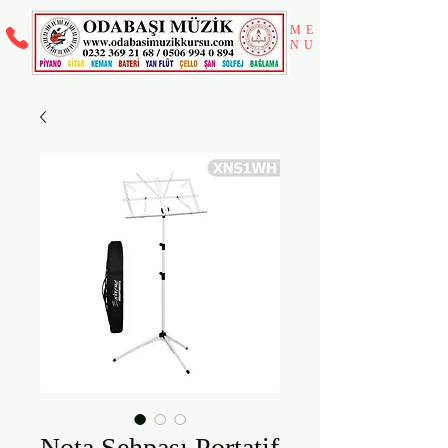
ME
NU
Nota Sehpası Portatif