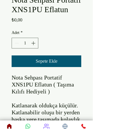
XNS1PU Eflatun
Fiyat
₺0,00
Adet
*
Sepete Ekle
Nota Sehpası Portatif 
XNS1PU Eflatun ( Taşıma 
Kılıfı Hediyeli )

Katlanarak oldukça küçülür. 
Katlanabilir oluşu bir yerden 
başka yere taşımada kolaylık 
sağlar.
