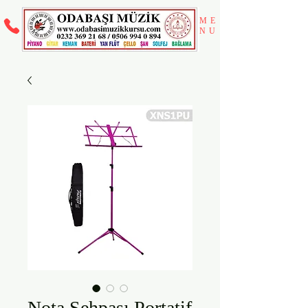
ME
NU
Nota Sehpası Portatif