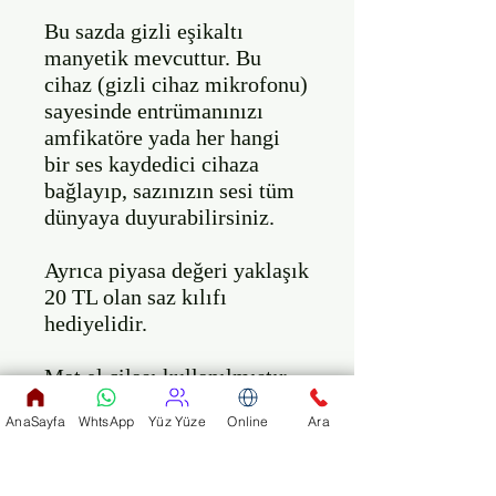
Bu sazda gizli eşikaltı 
manyetik mevcuttur. Bu 
cihaz (gizli cihaz mikrofonu) 
sayesinde entrümanınızı 
amfikatöre yada her hangi 
bir ses kaydedici cihaza 
bağlayıp, sazınızın sesi tüm 
dünyaya duyurabilirsiniz.   

Ayrıca piyasa değeri yaklaşık 
20 TL olan saz kılıfı 
hediyelidir.

Mat el cilası kullanılmıştır. 
Ses deliği yanda bulunur 
AnaSayfa
WhtsApp
Yüz Yüze
Online
Ara
(klasik tarz bağlamalara 
kıyasla farklılık gösterir). 
Kaliteli el işciliği ile imal 