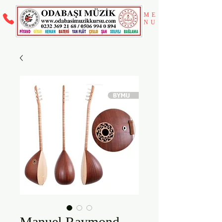
ME
NU
Manuel Raymond