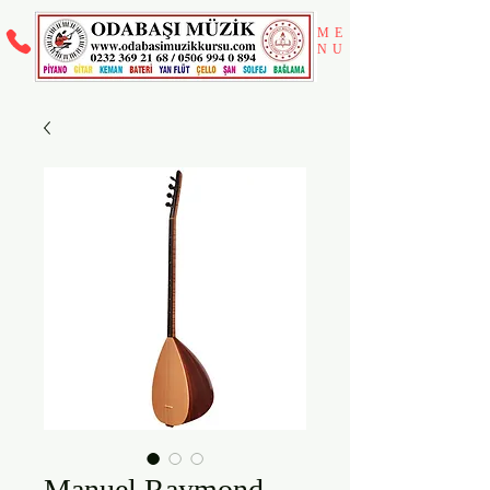
ME
NU
Manuel Raymond