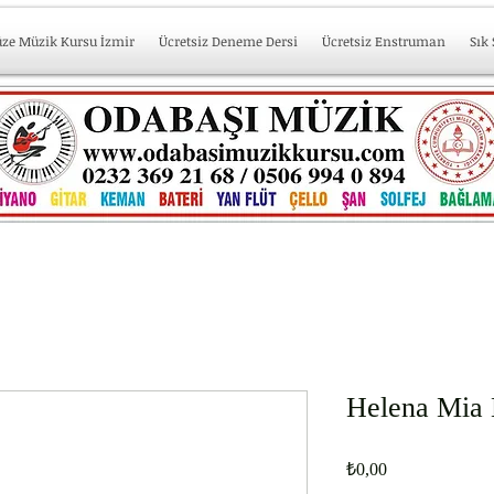
üze Müzik Kursu İzmir
Ücretsiz Deneme Dersi
Ücretsiz Enstruman
Sık
Helena Mia 
Fiyat
₺0,00