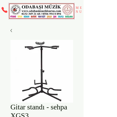
ME
NU
Gitar standı - sehpa
XGS3